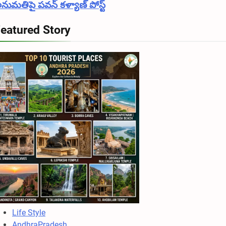
నుమతిపై పవన్ కళ్యాణ్ పోస్ట్
eatured Story
Life Style
AndhraPradesh