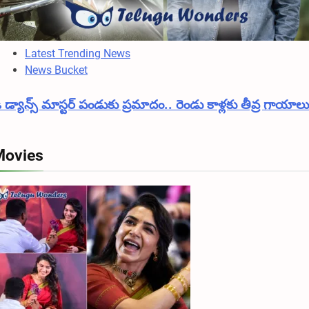
Latest Trending News
News Bucket
ీ డ్యాన్స్ మాస్టర్ పండుకు ప్రమాదం.. రెండు కాళ్లకు తీవ్ర గాయాలు
Movies