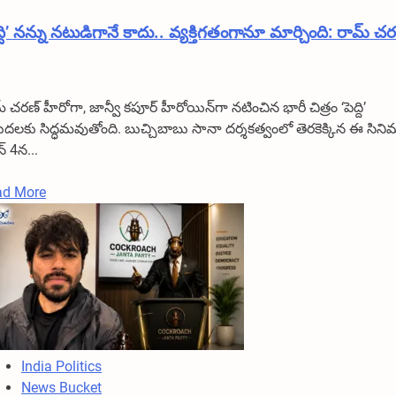
ద్ది’ నన్ను నటుడిగానే కాదు.. వ్యక్తిగతంగానూ మార్చింది: రామ్ చ
్ చరణ్ హీరోగా, జాన్వీ కపూర్ హీరోయిన్‌గా నటించిన భారీ చిత్రం ‘పెద్ది’
ుదలకు సిద్ధమవుతోంది. బుచ్చిబాబు సానా దర్శకత్వంలో తెరకెక్కిన ఈ సిని
్ 4న...
Read
ad More
more
about
‘పెద్ది’
నన్ను
నటుడిగానే
కాదు..
వ్యక్తిగతంగానూ
మార్చింది:
India Politics
రామ్
News Bucket