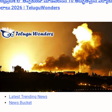
ంధ్రప్రదేశ్ లో తప్పకుండా చూడవలసిన 10 అద్భుతమైన పర్యా
్థలాలు 2026 | TeluguWonders
Latest Trending News
News Bucket