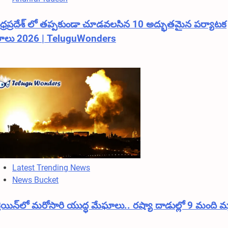
ధ్రప్రదేశ్ లో తప్పకుండా చూడవలసిన 10 అద్భుతమైన పర్యాటక
థలాలు 2026 | TeluguWonders
Latest Trending News
News Bucket
రెయిన్‌లో మరోసారి యుద్ధ మేఘాలు.. రష్యా దాడుల్లో 9 మంది మ