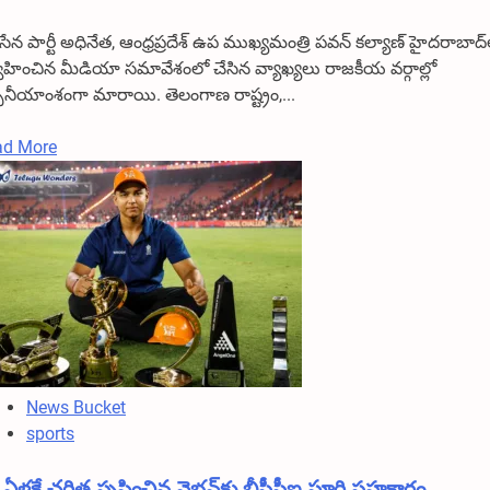
ేన పార్టీ అధినేత, ఆంధ్రప్రదేశ్ ఉప ముఖ్యమంత్రి పవన్ కల్యాణ్ హైదరాబాద్‌
్వహించిన మీడియా సమావేశంలో చేసిన వ్యాఖ్యలు రాజకీయ వర్గాల్లో
చనీయాంశంగా మారాయి. తెలంగాణ రాష్ట్రం,...
Read
ad More
more
about
“తెలంగాణ
మీ
అయ్య
జాగీరా?”..
బెదిరింపులకు
లొంగను:
పవన్
News Bucket
కల్యాణ్
sports
ఏళ్లకే చరిత్ర సృష్టించిన వైభవ్‌కు బీసీసీఐ పూర్తి సహకారం…