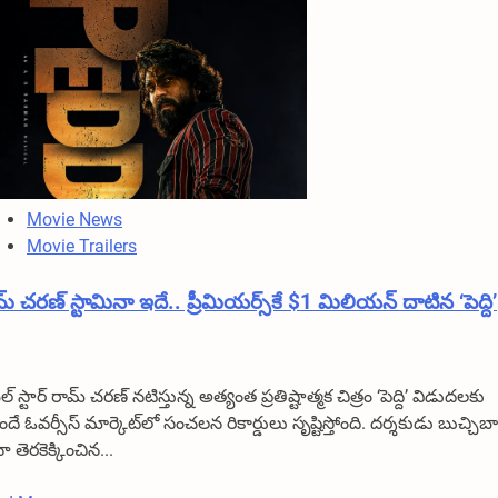
మరోసారి
యుద్ధ
మేఘాలు..
రష్యా
దాడుల్లో
9
మంది
మృతి
Movie News
Movie Trailers
్ చరణ్ స్టామినా ఇదే.. ప్రీమియర్స్‌కే $1 మిలియన్ దాటిన ‘పెద్ది’
బల్ స్టార్ రామ్ చరణ్ నటిస్తున్న అత్యంత ప్రతిష్టాత్మక చిత్రం ‘పెద్ది’ విడుదలకు
దే ఓవర్సీస్ మార్కెట్‌లో సంచలన రికార్డులు సృష్టిస్తోంది. దర్శకుడు బుచ్చిబ
 తెరకెక్కించిన...