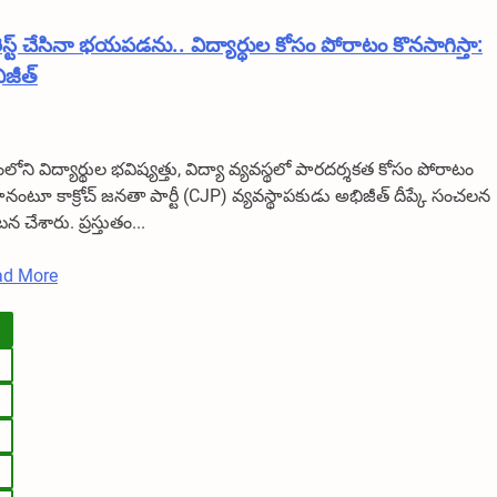
చరణ్
స్ట్ చేసినా భయపడను.. విద్యార్థుల కోసం పోరాటం కొనసాగిస్తా:
ిజీత్
ంలోని విద్యార్థుల భవిష్యత్తు, విద్యా వ్యవస్థలో పారదర్శకత కోసం పోరాటం
్తానంటూ కాక్రోచ్ జనతా పార్టీ (CJP) వ్యవస్థాపకుడు అభిజీత్ దీప్కే సంచలన
టన చేశారు. ప్రస్తుతం...
Read
ad More
more
sts
about
అరెస్ట్
gination
చేసినా
భయపడను..
విద్యార్థుల
కోసం
పోరాటం