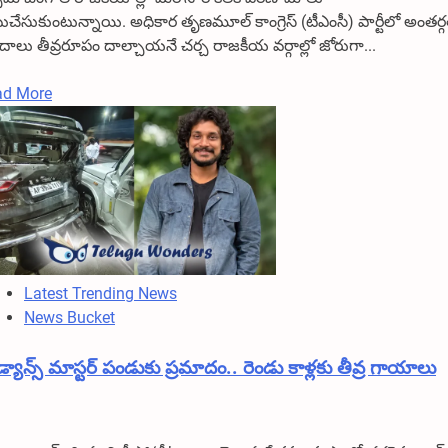
ుచేసుకుంటున్నాయి. అధికార తృణమూల్ కాంగ్రెస్ (టీఎంసీ) పార్టీలో అంతర్
ేదాలు తీవ్రరూపం దాల్చాయనే చర్చ రాజకీయ వర్గాల్లో జోరుగా...
Read
ad More
more
about
మమతా
బెనర్జీకి
సొంత
పార్టీలోనే
భారీ
ఎదురుదెబ్బ
Latest Trending News
73
News Bucket
మంది
ఎమ్మెల్యేల
డ్యాన్స్ మాస్టర్ పండుకు ప్రమాదం.. రెండు కాళ్లకు తీవ్ర గాయాలు
షాక్!