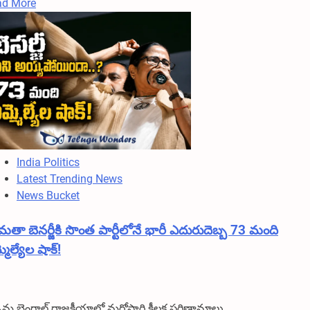
Read
ad More
more
about
రామ్
చరణ్
స్టామినా
ఇదే..
ప్రీమియర్స్‌కే
$1
మిలియన్
India Politics
దాటిన
Latest Trending News
‘పెద్ది’
News Bucket
ా బెనర్జీకి సొంత పార్టీలోనే భారీ ఎదురుదెబ్బ 73 మంది
మెల్యేల షాక్!
చిమ బెంగాల్ రాజకీయాల్లో మరోసారి కీలక పరిణామాలు