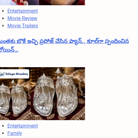
Entertainment
Movie Review
Movie Trailers
తకు బొకే ఇచ్చి ప్రపోజ్ చేసిన ఫ్యాన్.. కూల్‌గా స్పందించిన
రోయిన్…
Entertainment
Family