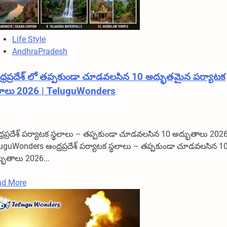
Life Style
AndhraPradesh
ధ్రప్రదేశ్ లో తప్పకుండా చూడవలసిన 10 అద్భుతమైన పర్యాటక
థలాలు 2026 | TeluguWonders
్రప్రదేశ్ పర్యాటక స్థలాలు – తప్పకుండా చూడవలసిన 10 అద్భుతాలు 2026
uguWonders ఆంధ్రప్రదేశ్ పర్యాటక స్థలాలు – తప్పకుండా చూడవలసిన 1
భుతాలు 2026...
Read
ad More
more
about
ఆంధ్రప్రదేశ్