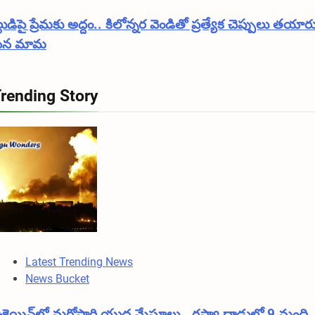
లుడిపై ప్రేమకు అద్దం.. కిలోన్నర వెండితో ప్రత్యేక చెప్పులు తయార
సిన మామ
rending Story
Latest Trending News
News Bucket
క్రెయిన్‌లో మరోసారి యుద్ధ మేఘాలు.. రష్యా దాడుల్లో 9 మంది