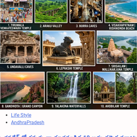
Life Style
AndhraPradesh