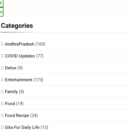
5
కొనసాగిస్తా:
అభిజీత్
xt
Categories
AndhraPradesh
(165)
COVID Updates
(77)
Detox
(9)
Entertainment
(173)
Family
(5)
Food
(14)
Food Recipe
(24)
Gita For Daily Life
(13)