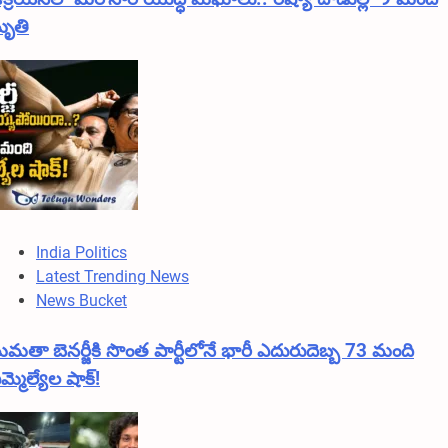
ృతి
India Politics
Latest Trending News
News Bucket
మతా బెనర్జీకి సొంత పార్టీలోనే భారీ ఎదురుదెబ్బ 73 మంది
మ్మెల్యేల షాక్!