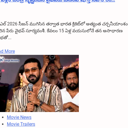
ఎల్ 2026 సీజన్ ముగిసిన తర్వాత భారత క్రికెట్‌లో అత్యంత చర్చనీయాంశ
ిన పేరు వైభవ్ సూర్యవంశీ. కేవలం 15 ఏళ్ల వయసులోనే తన అసాధారణ
ిభతో...
Read
ad More
more
about
15
ఏళ్లకే
చరిత్ర
సృష్టించిన
వైభవ్‌కు
బీసీసీఐ
పూర్తి
Movie News
సహకారం…
Movie Trailers