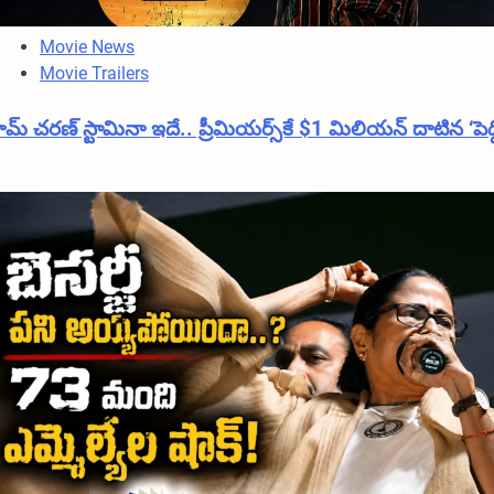
Movie News
Movie Trailers
ామ్ చరణ్ స్టామినా ఇదే.. ప్రీమియర్స్‌కే $1 మిలియన్ దాటిన ‘పెద్ద