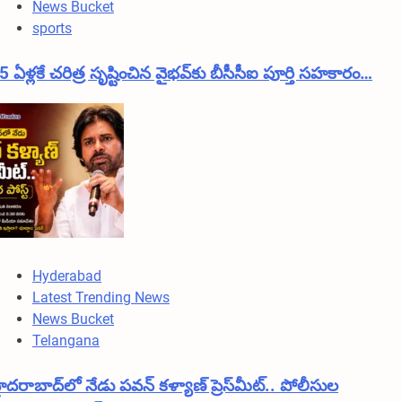
News Bucket
sports
5 ఏళ్లకే చరిత్ర సృష్టించిన వైభవ్‌కు బీసీసీఐ పూర్తి సహకారం…
Hyderabad
Latest Trending News
News Bucket
Telangana
ైదరాబాద్‌లో నేడు పవన్ కళ్యాణ్ ప్రెస్‌మీట్.. పోలీసుల