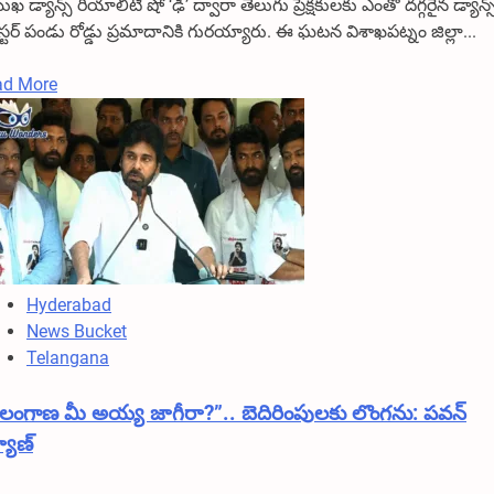
ుఖ డ్యాన్స్ రియాలిటీ షో ‘ఢీ’ ద్వారా తెలుగు ప్రేక్షకులకు ఎంతో దగ్గరైన డ్యాన్స
్టర్ పండు రోడ్డు ప్రమాదానికి గురయ్యారు. ఈ ఘటన విశాఖపట్నం జిల్లా...
Read
ad More
more
about
ఢీ
డ్యాన్స్
మాస్టర్
పండుకు
ప్రమాదం..
రెండు
Hyderabad
కాళ్లకు
News Bucket
తీవ్ర
Telangana
గాయాలు
ెలంగాణ మీ అయ్య జాగీరా?”.. బెదిరింపులకు లొంగను: పవన్
యాణ్