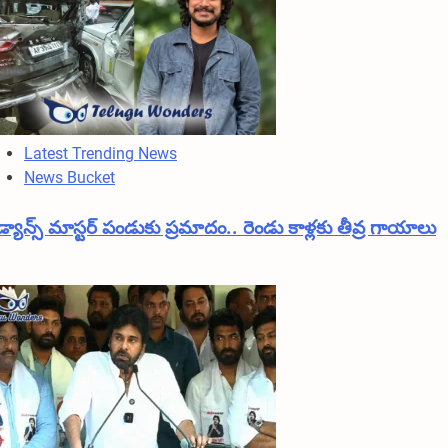
Latest Trending News
News Bucket
డ్యాన్స్ మాస్టర్ పండుకు ప్రమాదం.. రెండు కాళ్లకు తీవ్ర గాయాలు