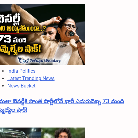
India Politics
Latest Trending News
News Bucket
ా బెనర్జీకి సొంత పార్టీలోనే భారీ ఎదురుదెబ్బ 73 మంది
మెల్యేల షాక్!