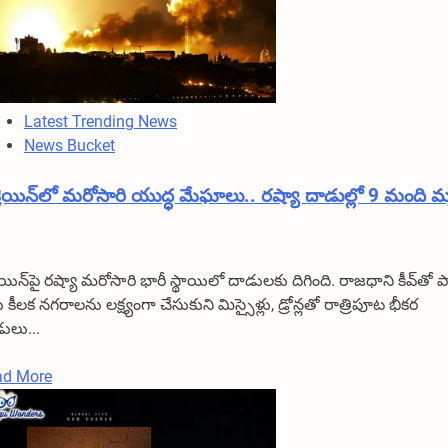
లో
తప్పకుండా
చూడవలసిన
10
అద్భుతమైన
Latest Trending News
పర్యాటక
News Bucket
స్థలాలు
2026
రెయిన్‌లో మరోసారి యుద్ధ మేఘాలు.. రష్యా దాడుల్లో 9 మంది మ
|
TeluguWonders
రెయిన్‌పై రష్యా మరోసారి భారీ స్థాయిలో దాడులకు దిగింది. రాజధాని కీవ్‌తో 
 కీలక నగరాలను లక్ష్యంగా చేసుకుని మిస్సైళ్లు, డ్రోన్లతో రాత్రిపూట భీకర
ులు...
Read
ad More
more
about
ఉక్రెయిన్‌లో