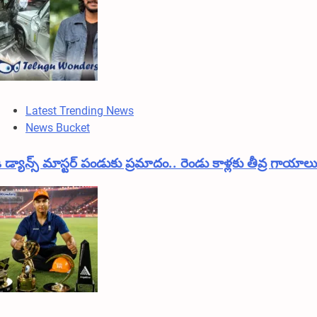
Latest Trending News
News Bucket
ీ డ్యాన్స్ మాస్టర్ పండుకు ప్రమాదం.. రెండు కాళ్లకు తీవ్ర గాయాలు